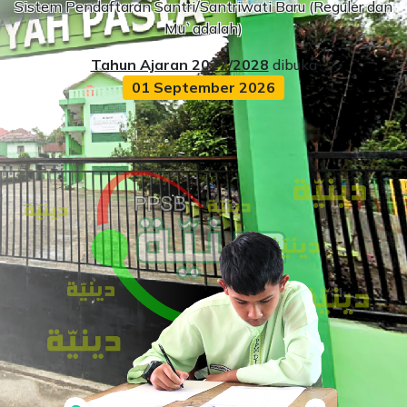
Sistem Pendaftaran Santri/Santriwati Baru (Reguler dan
Mu`adalah)
Tahun Ajaran 2027/2028
dibuka
01 September 2026